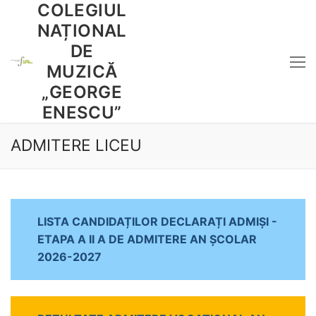
COLEGIUL
Sari
la
NAȚIONAL
conținut
DE
MUZICĂ
„GEORGE
ENESCU”
ADMITERE LICEU
LISTA CANDIDAȚILOR DECLARAȚI ADMIȘI -
ETAPA A II A DE ADMITERE AN ȘCOLAR
2026-2027