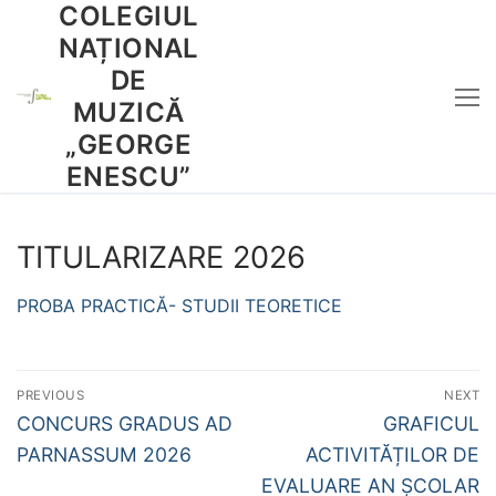
COLEGIUL
Sari
la
NAȚIONAL
conținut
DE
MUZICĂ
„GEORGE
ENESCU”
TITULARIZARE 2026
PROBA PRACTICĂ- STUDII TEORETICE
Navigare
PREVIOUS
NEXT
în
Previous
Next
CONCURS GRADUS AD
GRAFICUL
post:
post:
articole
PARNASSUM 2026
ACTIVITĂȚILOR DE
EVALUARE AN ȘCOLAR