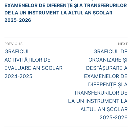
EXAMENELOR DE DIFERENȚE ȘI A TRANSFERURILOR
DE LA UN INSTRUMENT LA ALTUL AN ȘCOLAR
2025-2026
Navigare
PREVIOUS
NEXT
în
Previous
Next
GRAFICUL
GRAFICUL DE
post:
post:
articole
ACTIVITĂȚILOR DE
ORGANIZARE ȘI
EVALUARE AN ȘCOLAR
DESFĂȘURARE A
2024-2025
EXAMENELOR DE
DIFERENȚE ȘI A
TRANSFERURILOR DE
LA UN INSTRUMENT LA
ALTUL AN ȘCOLAR
2025-2026