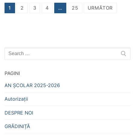
Navigare
1
2
3
4
…
25
URMĂTOR
în
articole
Caută
după:
PAGINI
AN ȘCOLAR 2025-2026
Autorizații
DESPRE NOI
GRĂDINIȚĂ