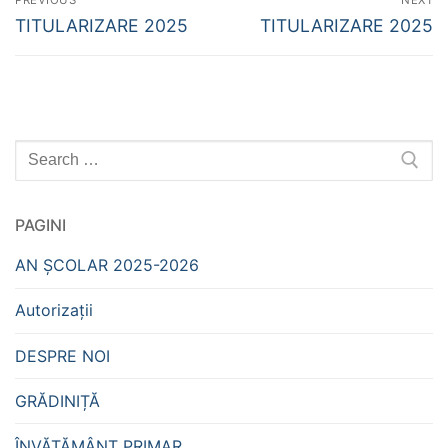
în
Previous
Next
TITULARIZARE 2025
TITULARIZARE 2025
post:
post:
articole
Caută
după:
PAGINI
AN ȘCOLAR 2025-2026
Autorizații
DESPRE NOI
GRĂDINIȚĂ
ÎNVĂȚĂMÂNT PRIMAR