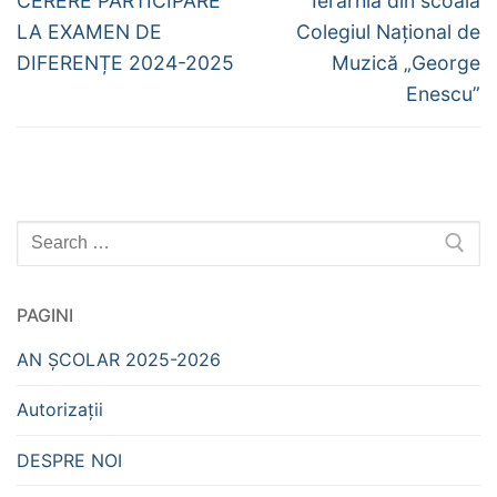
în
CERERE PARTICIPARE
Ierarhia din scoala
post:
post:
articole
LA EXAMEN DE
Colegiul Naţional de
DIFERENȚE 2024-2025
Muzică „George
Enescu”
Caută
după:
PAGINI
AN ȘCOLAR 2025-2026
Autorizații
DESPRE NOI