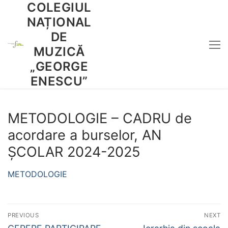
COLEGIUL
Sari
la
NAȚIONAL
conținut
DE
MUZICĂ
„GEORGE
ENESCU”
METODOLOGIE – CADRU de
acordare a burselor, AN
ȘCOLAR 2024-2025
METODOLOGIE
Navigare
PREVIOUS
NEXT
Previous
Next