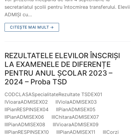
secretariatul școlii pentru întocmirea transferului. Elevii
ADMIȘI cu…
CITEȘTE MAI MULT →
REZULTATELE ELEVILOR ÎNSCRIȘI
LA EXAMENELE DE DIFERENȚE
PENTRU ANUL ȘCOLAR 2023 –
2024 – Proba TSD
CODCLASASpecialitateRezultate TSDEX01
IVioaraADMISEX02 IIViolaADMISEX03
IIPianRESPINSEX04 IIPianADMISEX05
IIPianADMISEX06 IIIChitaraADMISEX07
IIIPianADMISEX08 IIIVioaraADMISEX09
IIIPianRESPINSEX10 IIIPianADMISEX11 IIICorzi