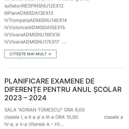
suflatoriRESPINSNU12EX12
IIIPianADMISDA13EX13
IVTrompetaADMISNU14EX14
IVVioloncelADMISDA15EX15
IVVioaraADMISNU16EX16
IVVioaraADMISNU17EX17 …
CITEȘTE MAI MULT →
PLANIFICARE EXAMENE DE
DIFERENȚE PENTRU ANUL ȘCOLAR
2023 – 2024
SALA ”ADRIAN TOMESCU” ORA 9,00
clasele I, a II-a și a III-a ORA 10,00 clasele a
IV-a, a V-a (literele A – H)…