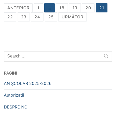
Navigare
ANTERIOR
1
…
18
19
20
21
în
22
23
24
25
URMĂTOR
articole
Caută
după:
PAGINI
AN ȘCOLAR 2025-2026
Autorizații
DESPRE NOI