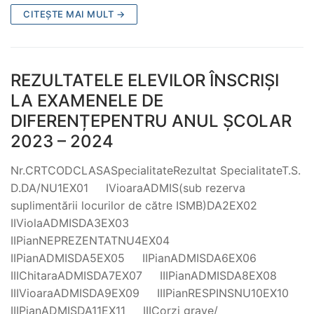
CITEȘTE MAI MULT →
REZULTATELE ELEVILOR ÎNSCRIȘI
LA EXAMENELE DE
DIFERENȚEPENTRU ANUL ȘCOLAR
2023 – 2024
Nr.CRTCODCLASASpecialitateRezultat SpecialitateT.S.
D.DA/NU1EX01 IVioaraADMIS(sub rezerva
suplimentării locurilor de către ISMB)DA2EX02
IIViolaADMISDA3EX03
IIPianNEPREZENTATNU4EX04
IIPianADMISDA5EX05 IIPianADMISDA6EX06
IIIChitaraADMISDA7EX07 IIIPianADMISDA8EX08
IIIVioaraADMISDA9EX09 IIIPianRESPINSNU10EX10
IIIPianADMISDA11EX11 IIICorzi grave/