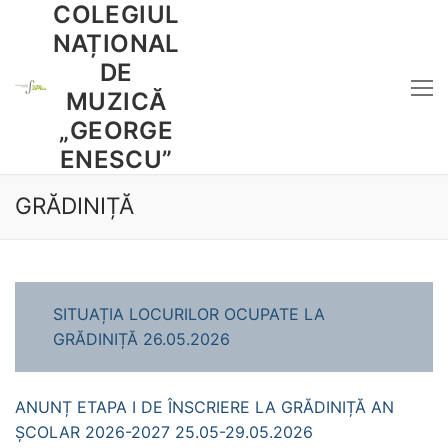
COLEGIUL
Sari
la
NAȚIONAL
conținut
DE
MUZICĂ
„GEORGE
ENESCU”
GRĂDINIȚĂ
SITUAȚIA LOCURILOR OCUPATE LA
GRĂDINIȚĂ 26.05.2026
ANUNȚ ETAPA I DE ÎNSCRIERE LA GRĂDINIȚĂ AN
ȘCOLAR 2026-2027 25.05-29.05.2026