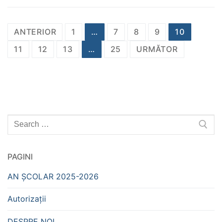
Navigare
ANTERIOR
1
…
7
8
9
10
în
11
12
13
…
25
URMĂTOR
articole
Caută
după:
PAGINI
AN ȘCOLAR 2025-2026
Autorizații
DESPRE NOI