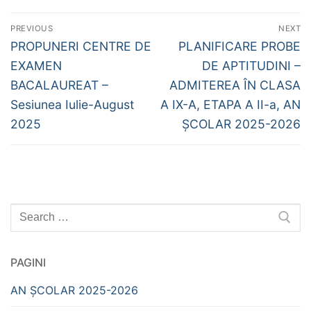
Navigare
PREVIOUS
NEXT
în
Previous
Next
PROPUNERI CENTRE DE
PLANIFICARE PROBE
post:
post:
articole
EXAMEN
DE APTITUDINI –
BACALAUREAT –
ADMITEREA ÎN CLASA
Sesiunea Iulie-August
A IX-A, ETAPA A II-a, AN
2025
ȘCOLAR 2025-2026
Caută
după:
PAGINI
AN ȘCOLAR 2025-2026