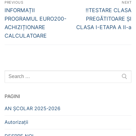
Navigare
PREVIOUS
NEXT
în
Previous
Next
INFORMAȚII
!!TESTARE CLASA
post:
post:
articole
PROGRAMUL EURO200-
PREGĂTITOARE ȘI
ACHIZIȚIONARE
CLASA I-ETAPA A II-a
CALCULATOARE
Caută
după:
PAGINI
AN ȘCOLAR 2025-2026
Autorizații
DESPRE NOI