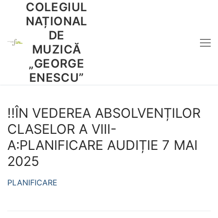
COLEGIUL
Sari
la
NAȚIONAL
conținut
DE
MUZICĂ
„GEORGE
ENESCU”
!!ÎN VEDEREA ABSOLVENȚILOR
CLASELOR A VIII-
A:PLANIFICARE AUDIȚIE 7 MAI
2025
PLANIFICARE