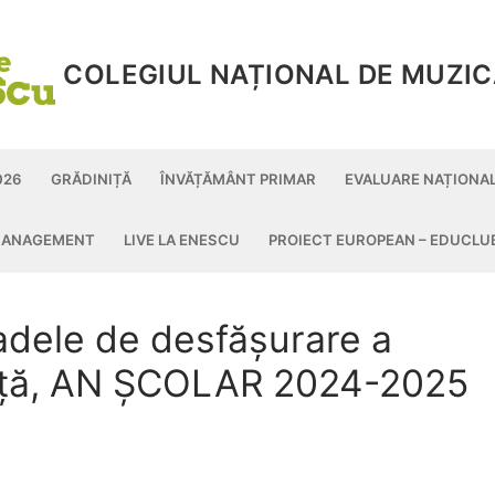
COLEGIUL NAȚIONAL DE MUZIC
026
GRĂDINIȚĂ
ÎNVĂȚĂMÂNT PRIMAR
EVALUARE NAȚIONALĂ II
ANAGEMENT
LIVE LA ENESCU
PROIECT EUROPEAN – EDUCLU
oadele de desfășurare a
nță, AN ȘCOLAR 2024-2025