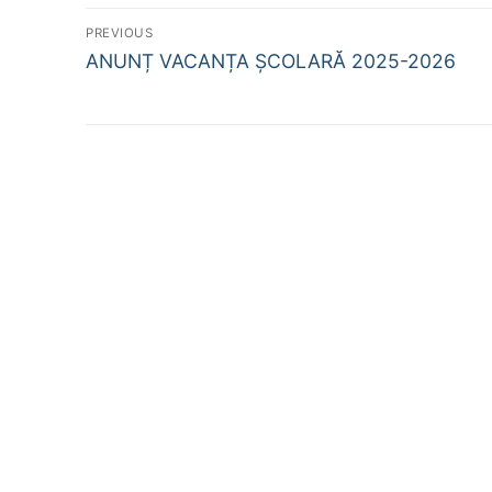
Navigare
PREVIOUS
Previous
în
ANUNȚ VACANȚA ȘCOLARĂ 2025-2026
post:
articole