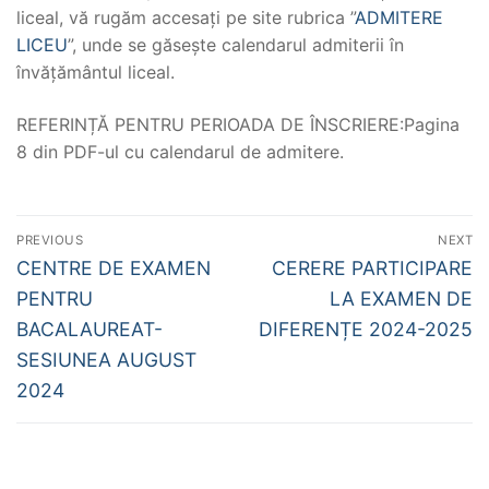
liceal, vă rugăm accesați pe site rubrica ”
ADMITERE
LICEU
”, unde se găsește calendarul admiterii în
învățământul liceal.
REFERINȚĂ PENTRU PERIOADA DE ÎNSCRIERE:Pagina
8 din PDF-ul cu calendarul de admitere.
Navigare
PREVIOUS
NEXT
în
Previous
Next
CENTRE DE EXAMEN
CERERE PARTICIPARE
post:
post:
articole
PENTRU
LA EXAMEN DE
BACALAUREAT-
DIFERENȚE 2024-2025
SESIUNEA AUGUST
2024